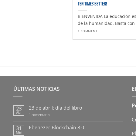
Ten Times Better!
BIENVENIDA La educación es 
de la humanidad. Basta con h
1 COMMENT
ÚLTIMAS NOTICIAS
E
P
23 de abril: día del libro
23
Abr
en
1 comentario
23
C
de
abril:
Ebenezer Blockchain 8.0
31
día
Mar
P
No
del