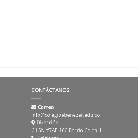
CONTÁCTANOS
Correo
info@colegioebenezer.edu.co
Dirección
Cll 5N #7AE-160 Barrio Ceiba II